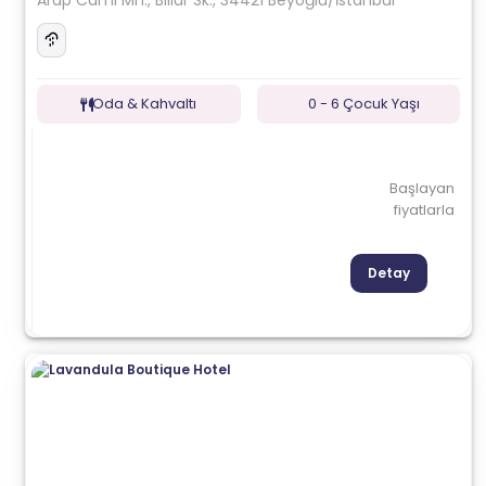
Arap Cami Mh., Billur Sk., 34421 Beyoğlu/İstanbul
Oda & Kahvaltı
0 - 6 Çocuk Yaşı
Başlayan
fiyatlarla
Detay