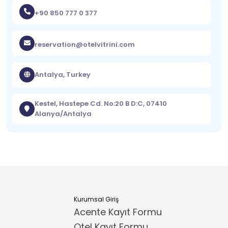
+90 850 777 0 377
reservation@otelvitrini.com
Antalya, Turkey
Kestel, Hastepe Cd. No:20 B D:C, 07410
Alanya/Antalya
Kurumsal Giriş
Acente Kayıt Formu
Otel Kayıt Formu