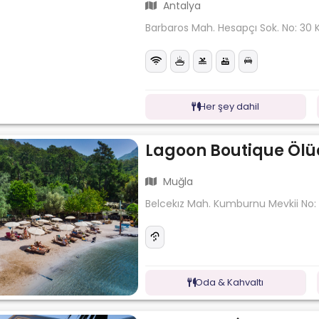
Antalya
Barbaros Mah. Hesapçı Sok. No: 30 
Her şey dahil
Lagoon Boutique Ölü
Muğla
Belcekız Mah. Kumburnu Mevkii No:
Oda & Kahvaltı