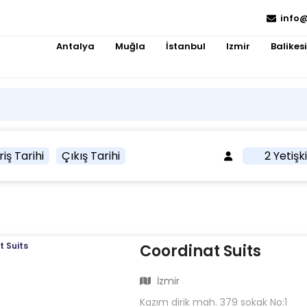
info@
Antalya
Muğla
İstanbul
Izmir
Balikesi
riş Tarihi
Çıkış Tarihi
2 Yetişk
Coordinat Suits
İzmir
Kazım dirik mah. 379 sokak No:1