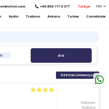
otelvitrini.com
+90 850 777 0 377
Türkçe
r
Aydin
Trabzon
Ankara
Turkey
Canakkale
in
Ara
543
Otel Listeleniyor
Başlayan
fiyatlarla