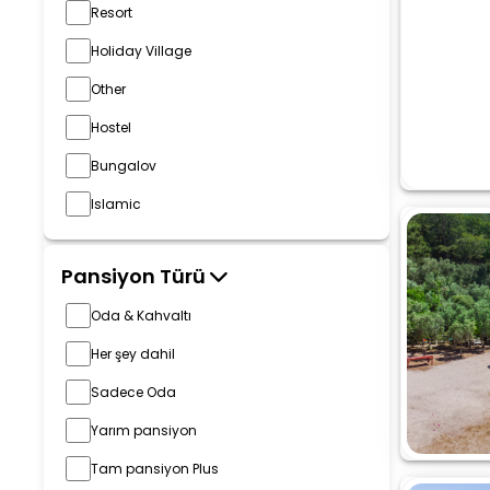
Resort
Holiday Village
Other
Hostel
Bungalov
Islamic
Pansiyon Türü
Oda & Kahvaltı
Her şey dahil
Sadece Oda
Yarım pansiyon
Tam pansiyon Plus