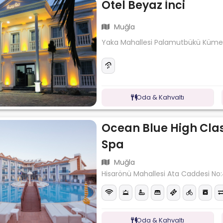
Otel Beyaz İnci
Muğla
Yaka Mahallesi Palamutbükü Küme E
Oda & Kahvaltı
Ocean Blue High Clas
Spa
Muğla
Hisarönü Mahallesi Ata Caddesi No
Oda & Kahvaltı