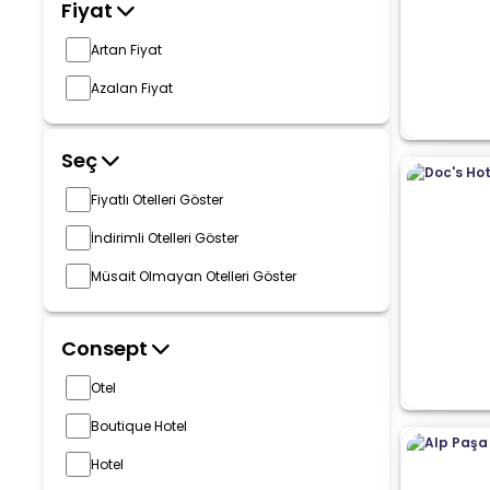
Fiyat
Artan Fiyat
Azalan Fiyat
Seç
Fiyatlı Otelleri Göster
İndirimli Otelleri Göster
Müsait Olmayan Otelleri Göster
Consept
Otel
Boutique Hotel
Hotel