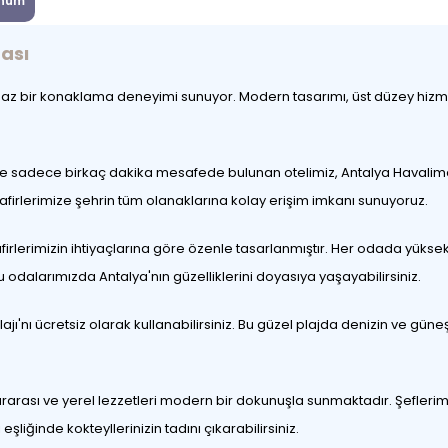
num
ası
maz bir konaklama deneyimi sunuyor. Modern tasarımı, üst düzey hizmet
ere sadece birkaç dakika mesafede bulunan otelimiz, Antalya Havaliman
firlerimize şehrin tüm olanaklarına kolay erişim imkanı sunuyoruz.
afirlerimizin ihtiyaçlarına göre özenle tasarlanmıştır. Her odada yüksek
odalarımızda Antalya'nın güzelliklerini doyasıya yaşayabilirsiniz.
'nı ücretsiz olarak kullanabilirsiniz. Bu güzel plajda denizin ve güneşi
ararası ve yerel lezzetleri modern bir dokunuşla sunmaktadır. Şefleri
ğinde kokteyllerinizin tadını çıkarabilirsiniz.