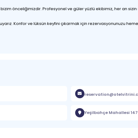
izim önceliğimizdir. Profesyonel ve güler yüzlü ekibimiz, her an sizin
 duyarız. Konfor ve lüksün keyfini çıkarmak için rezervasyonunuzu hem
reservation@otelvitrini
Yeşilbahçe Mahallesi 14