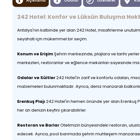
Açıklama
Odalar
Özellikler
Ko
242 Hotel: Konfor ve Lüksün Buluşma Nokt
Antalya'nın kalbinde yer alan 242 Hotel, misafirlerine unutul
seyahati için mükemmel bir seçim.
Konum ve Erişim
Şehrin merkezinde, plajlara ve tarihi yerl
merkezleri, restoranlar ve eğlence mekanları sayesinde misa
Odalar ve Süitler
242 Hotel'in zarif ve konforlu odaları, mis
malzemeleri bulunmaktadır. Ayrıca, deniz manzaralı balkonlu 
Erenkuş Plajı
242 Hotel'in hemen önünde yer alan Erenkuş Plajı
her an denizin keyfini çıkarabilirler.
Restoran ve Barlar
Otelimizin bünyesindeki restoran, ulusl
edecek. Ayrıca, pool barımızda şehrin muhteşem manzarası eşli