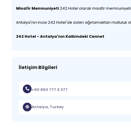
Misafir Memnuniyeti
242 Hotel olarak misafir memnuniyeti b
Antalya'nın incisi 242 Hotel'de sizleri ağırlamaktan mutluluk
242 Hotel - Antalya'nın Kalbindeki Cennet
İletişim Bilgileri
+90 850 777 0 377
Antalya, Turkey