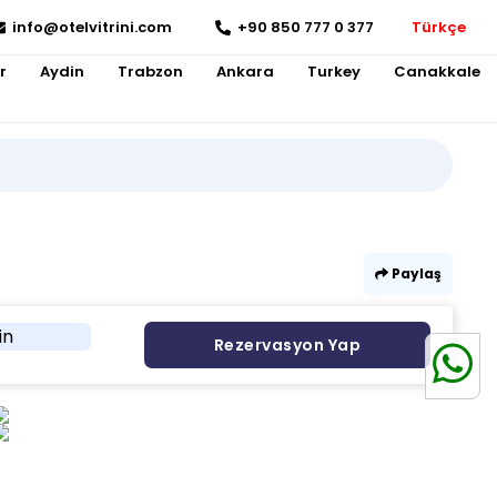
info@otelvitrini.com
+90 850 777 0 377
Türkçe
r
Aydin
Trabzon
Ankara
Turkey
Canakkale
Paylaş
in
Rezervasyon Yap