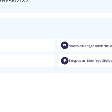
z rezervasyon yapın.
reservation@otelvitrini
Taşpazar, Ebulfeyz Elçib