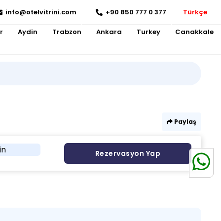
info@otelvitrini.com
+90 850 777 0 377
Türkçe
r
Aydin
Trabzon
Ankara
Turkey
Canakkale
Paylaş
in
Rezervasyon Yap