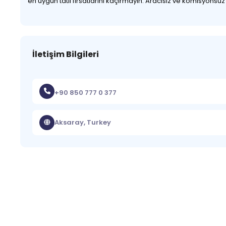
en uygun tatil fırsatlarını kaçırmayın. Aracısız ve komisyonsu
İletişim Bilgileri
+90 850 777 0 377
Aksaray, Turkey