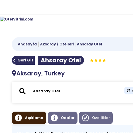
Anasayfa
Aksaray / Otelleri
Ahsaray Otel
Ahsaray Otel
Geri Git
Aksaray, Turkey
Gir
Açıklama
Odalar
Özellikler