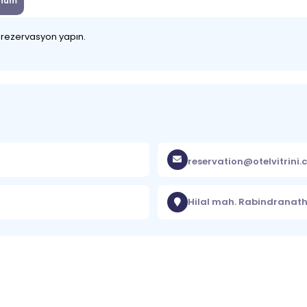
num
z rezervasyon yapın.
reservation@otelvitrini
Hilal mah. Rabindranath 