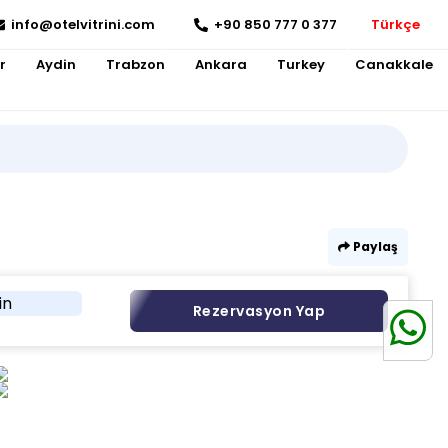
info@otelvitrini.com
+90 850 777 0 377
Türkçe
r
Aydin
Trabzon
Ankara
Turkey
Canakkale
Paylaş
in
Rezervasyon Yap