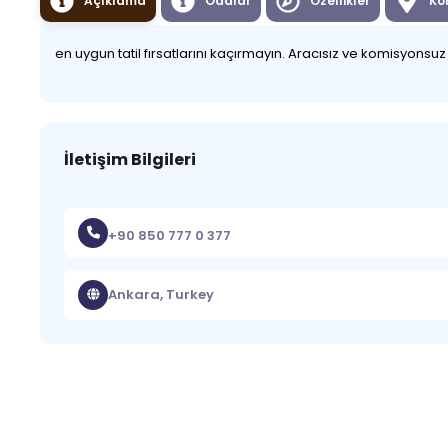
Açıklama
Odalar
Özellikler
Ko
en uygun tatil fırsatlarını kaçırmayın. Aracısız ve komisyonsu
İletişim Bilgileri
+90 850 777 0 377
Ankara, Turkey