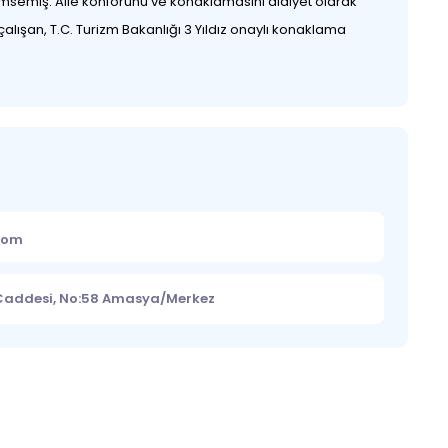
msemiş. Aile konforunu ve konaklamasını aidiyet olarak
alışan, T.C. Turizm Bakanlığı 3 Yıldız onaylı konaklama
.com
 Caddesi, No:58 Amasya/Merkez