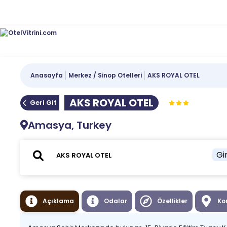
Anasayfa
Merkez / Sinop Otelleri
AKS ROYAL OTEL
AKS ROYAL OTEL
Geri Git
Amasya, Turkey
Gir
Açıklama
Odalar
Özellikler
Ko