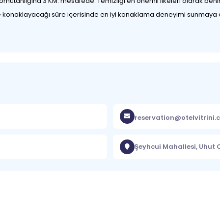
mutanlığına 3 KM. mesafede. Temizliği en önemli ilkeleri olarak beni
izde konaklayacağı süre içerisinde en iyi konaklama deneyimi sunmaya ç
reservation@otelvitrini
Şeyhcui Mahallesi, Uhut