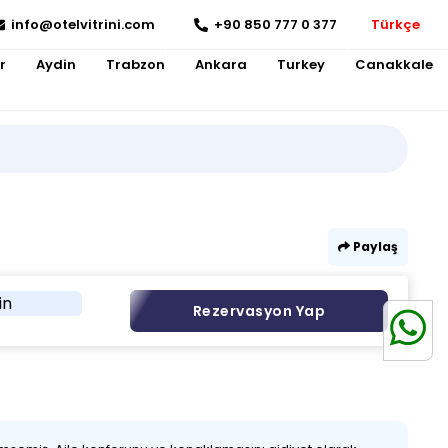
info@otelvitrini.com
+90 850 777 0 377
Türkçe
r
Aydin
Trabzon
Ankara
Turkey
Canakkale
Paylaş
in
Rezervasyon Yap