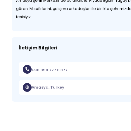
Amasya Şehir Merkezinde bulunan, 15. Piyade Eğitim Tugay Ko
gören. Misafirlerini, çalışma arkadaşları ile birlikte şehrim
tesisiyiz.
İletişim Bilgileri
+90 850 777 0 377
Amasya, Turkey