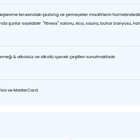
lenme terasındaki şezlong ve şemsiyeler misafirlerin hizmetindedir.
asında şunlar sayılabilir: "fitness" salonu, ılıca, sauna, buhar banyosu
eği & alkolsüz ve alkollü içecek çeşitleri sunulmaktadır.
 Visa ve MasterCard.