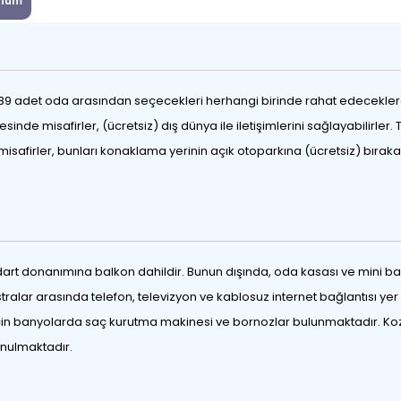
num
,89 adet oda arasından seçecekleri herhangi birinde rahat edeceklerdir. 
esinde misafirler, (ücretsiz) dış dünya ile iletişimlerini sağlayabilirle
safirler, bunları konaklama yerinin açık otoparkına (ücretsiz) bırakabi
rt donanımına balkon dahildir. Bunun dışında, oda kasası ve mini bar
ar arasında telefon, televizyon ve kablosuz internet bağlantısı yer alm
in banyolarda saç kurutma makinesi ve bornozlar bulunmaktadır. Kozmet
unulmaktadır.