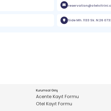
reservation@otelvitrini
Side Mh. 1133 Sk. N:26 0
Kurumsal Giriş
Acente Kayıt Formu
Otel Kayıt Formu