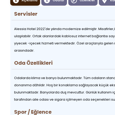
Açıklama
Odalar
Özellikler
Ko
Servisler
Alessia Hotel 2022'de yılında modernize edilmiştir. Misafirler
ulaşılabilir. Ortak alanlardaki kablosuz internet bağlantısı say
yiyecek -içecek hizmeti vermektedir. Özel araçlarıyla gelen mi
arasındadır.
Oda Özellikleri
Odalarda klima ve banyo bulunmaktadır. Tüm odaların standa
donanıma dâhildir. Hoş bir konaklama sağlayacak küçük ekstral
bulunmaktadır. Banyolarda duş mevcuttur. Günlük kullanım iç
tarafından aile odası ve sigara içilmeyen oda seçenekleri s
Spor / Eğlence