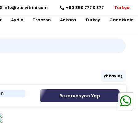
info@otelvitrini.com
+90 850 777 0 377
Türkçe
r
Aydin
Trabzon
Ankara
Turkey
Canakkale
Paylaş
in
Rezervasyon Yap