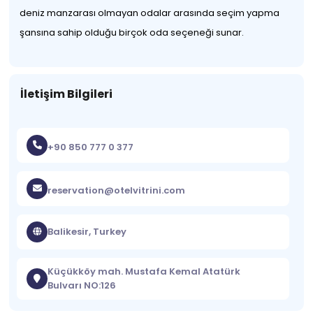
deniz manzarası olmayan odalar arasında seçim yapma
şansına sahip olduğu birçok oda seçeneği sunar.
İletişim Bilgileri
+90 850 777 0 377
reservation@otelvitrini.com
Balikesir, Turkey
Küçükköy mah. Mustafa Kemal Atatürk
Bulvarı NO:126