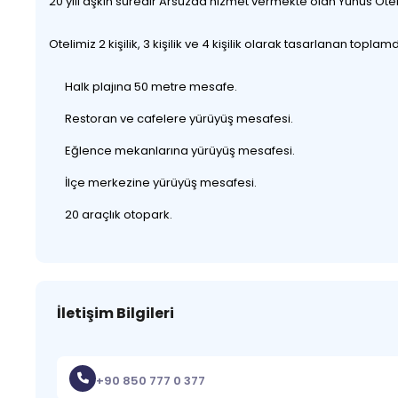
20 yılı aşkın süredir Arsuzda hizmet vermekte olan Yunus Otel
Otelimiz 2 kişilik, 3 kişilik ve 4 kişilik olarak tasarlanan top
Halk plajına 50 metre mesafe.
Restoran ve cafelere yürüyüş mesafesi.
Eğlence mekanlarına yürüyüş mesafesi.
İlçe merkezine yürüyüş mesafesi.
20 araçlık otopark.
İletişim Bilgileri
+90 850 777 0 377