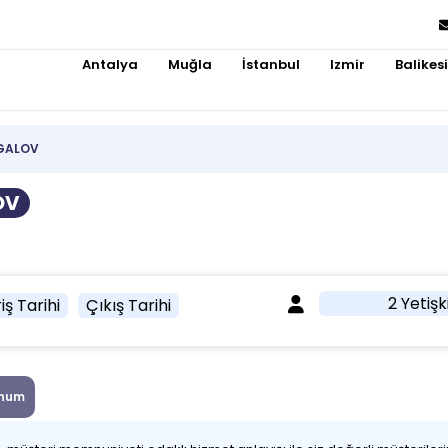
Antalya
Muğla
İstanbul
Izmir
Balikesi
NGALOV
OV
2 Yetişk
iş Tarihi
Çıkış Tarihi
num