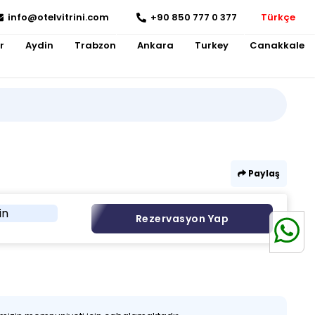
info@otelvitrini.com
+90 850 777 0 377
Türkçe
r
Aydin
Trabzon
Ankara
Turkey
Canakkale
Paylaş
in
Rezervasyon Yap