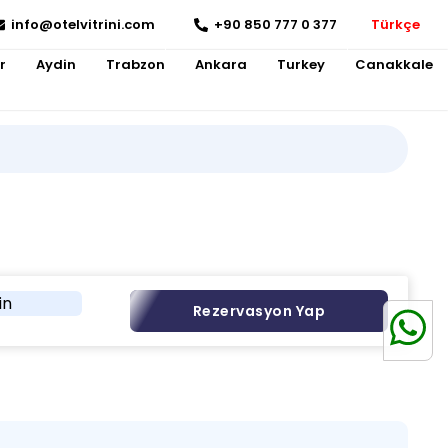
info@otelvitrini.com
+90 850 777 0 377
Türkçe
r
Aydin
Trabzon
Ankara
Turkey
Canakkale
in
Rezervasyon Yap