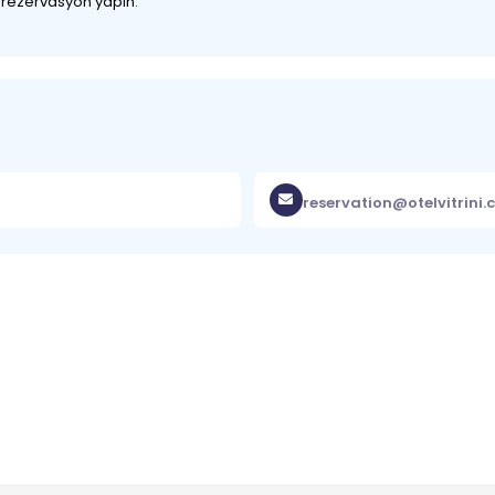
z rezervasyon yapın.
reservation@otelvitrini