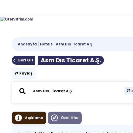
Anasayfa
Hotels
Asm Dıs Ticaret A.Ş.
Asm Dıs Ticaret A.Ş.
Geri Git
Paylaş
Gir
Açıklama
Özellikler