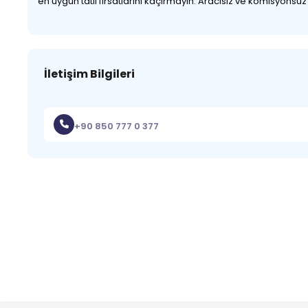
en uygun tatil fırsatlarını kaçırmayın. Aracısız ve komisyonsu
İletişim Bilgileri
+90 850 777 0 377