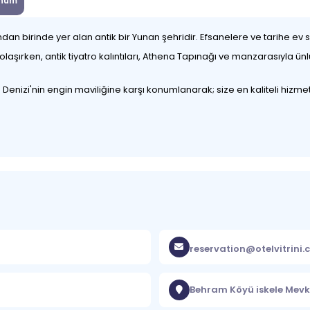
num
dan birinde yer alan antik bir Yunan şehridir. Efsanelere ve tarihe ev
laşırken, antik tiyatro kalıntıları, Athena Tapınağı ve manzarasıyla ün
nizi'nin engin maviliğine karşı konumlanarak; size en kaliteli hizmet
reservation@otelvitrini
Behram Köyü iskele Mevki