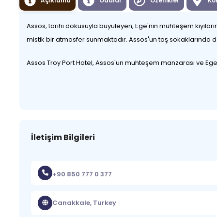
Açıklama
Odalar
Özellikler
Ko
Assos, tarihi dokusuyla büyüleyen, Ege'nin muhteşem kıyıların
mistik bir atmosfer sunmaktadır. Assos'un taş sokaklarında do
Assos Troy Port Hotel, Assos'un muhteşem manzarası ve Ege De
İletişim Bilgileri
+90 850 777 0 377
Canakkale, Turkey