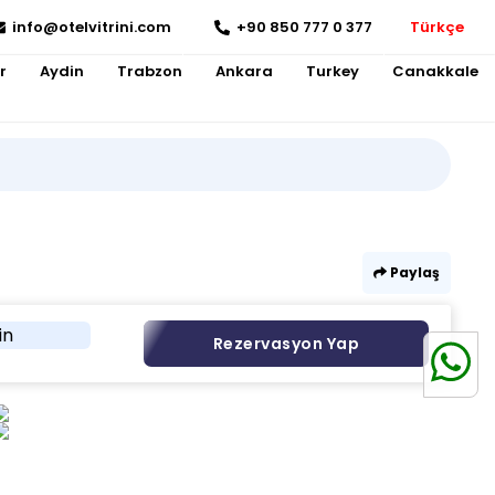
info@otelvitrini.com
+90 850 777 0 377
Türkçe
r
Aydin
Trabzon
Ankara
Turkey
Canakkale
Paylaş
in
Rezervasyon Yap