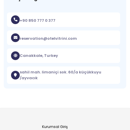
+90 850 777 0 377
reservation@otelvitrini.com
Canakkale, Turkey
sahil mah. limaniçi sok. 60/a küçükkuyu
/ayvacık
Kurumsal Giriş