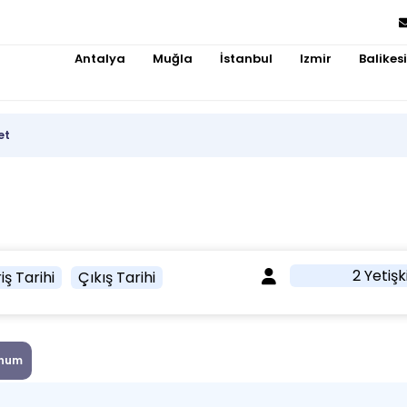
Antalya
Muğla
İstanbul
Izmir
Balikesi
et
2 Yetişk
iş Tarihi
Çıkış Tarihi
num