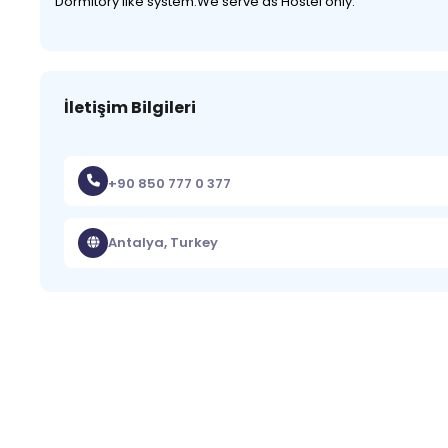
Dormitory like system.We serve as Hostel only.
İletişim Bilgileri
+90 850 777 0 377
Antalya, Turkey