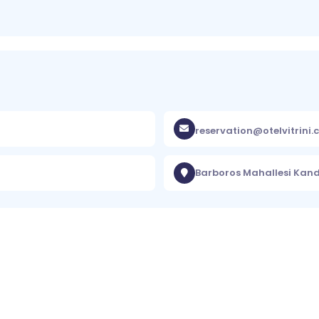
reservation@otelvitrini
Barboros Mahallesi Kand