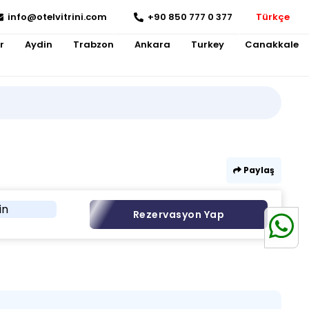
info@otelvitrini.com
+90 850 777 0 377
Türkçe
r
Aydin
Trabzon
Ankara
Turkey
Canakkale
Paylaş
in
Rezervasyon Yap