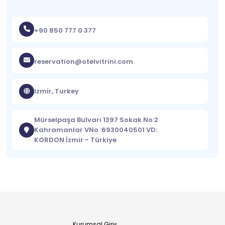
+90 850 777 0 377
reservation@otelvitrini.com
Izmir, Turkey
Mürselpaşa Bulvarı 1397 Sokak No:2
Kahramanlar VNo :6930040501 VD:
KORDON İzmir - Türkiye
Kurumsal Giriş