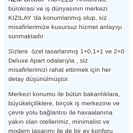
bürokrasi ve i
ş
d
ü
nyas
ı
n
ı
n merkezi
KIZILAY 'da konumlanmı
ş
olup, siz
misafirlerimize kusursuz hizmet anlayı
ş
ı
sunmaktadır.
Sizlere özel tasarlanmı
ş
1+0,1+1 ve 2+0
Deluxe Apart odalarıyla , siz
misafirlerimizi rahat ettirmek için her
detay dü
ş
ü
n
ü
lm
ü
ş
t
ü
r.
Merkezi konumu ile bütün bakanlıklara,
büyükelçiliklere, birçok i
ş
merkezine ve
ç
evre yolu ba
ğ
lant
ı
s
ı
ile havaalanına
yakın olan otellerimiz, minimalist ve
modern tasarımı ile de bir ev konforu