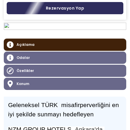
Rezervasyon Yap
Açıklama
Odalar
Özellikler
Konum
Geleneksel TÜRK misafirperverli
ğ
ini en
iyi
ş
ekilde sunmay
ı
hedefleyen
NZM GROUP HOTELS
Ankara'da,