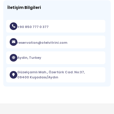
İletişim Bilgileri
+90 850 777 0 377
reservation@otelvitrini.com
Aydin, Turkey
Güzelçamlı Mah., Özertürk Cad. No:37,
09400 Kuşadası/Aydın