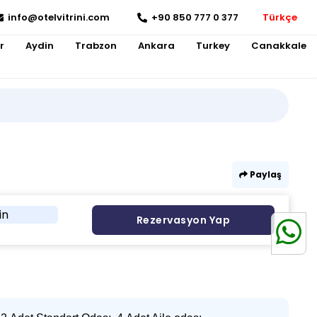
info@otelvitrini.com
+90 850 777 0 377
Türkçe
r
Aydin
Trabzon
Ankara
Turkey
Canakkale
Paylaş
in
Rezervasyon Yap