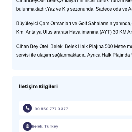
CihanBeyOtel Belek,Antalya'nın İncisi Belek Turizm Mer
bulunmaktadır.Yaz ve Kış sezonunda Sadece oda ve Açık
Büyüleyici Çam Ormanları ve Golf Sahalarının yanında
Km ,Antalya Uluslararası Havalimanına (AYT) 30 KM An
Cihan Bey Otel Belek Belek Halk Plajına 500 Metre mesa
servisi ile ulaşım sağlanmaktadır.. Ayrıca Halk Plajınd
İletişim Bilgileri
+90 850 777 0 377
Belek, Turkey