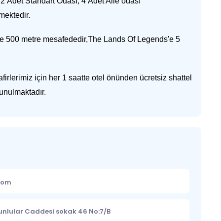
2 Adet Standart Odası, 4 Adet Aile odası
mektedir.
ne 500 metre mesafededir,The Lands Of Legends'e 5
lerimiz için her 1 saatte otel önünden ücretsiz shattel
sunulmaktadır.
.com
unlular Caddesi sokak 46 No:7/B