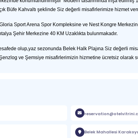
kezinde konumlandırılmıştır Modern tasarımında inşa edilmiş 1
 Büfe Kahvaltı şeklinde Siz değerli misafirlerimize hizmet ver
,Gloria Sport Arena Spor Kompleksine ve Nest Kongre Merkezi
talya Şehir Merkezine 40 KM Uzaklıkta bulunmakadır.
fede olup,yaz sezonunda Belek Halk Plajına Siz değerli misafir
a Şenzlog ve Şemsiye misafirlerimizin hizmetine ücretsiz olarak 
reservation@otelvitrini
Belek Mahallesi Karakoy