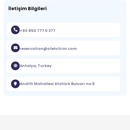
İletişim Bilgileri
+90 850 777 0 377
reservation@otelvitrini.com
Antalya, Turkey
Andifli Mahallesi Atatürk Bulvarı no:5