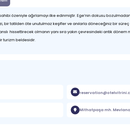
num
 ev sahibi özeniyle ağırlamayı ilke edinmiştir. Ege’nin dokusu bozulma
i, bir tatilden öte unutulmaz keşifler ve anılarla döneceğiniz bir sür
slı hissettirecek olmanın yanı sıra yakın çevresindeki antik dönem me
ir turizm beldesidir.
reservation@otelvitrini
Mithatpaşa mh. Mevlana 