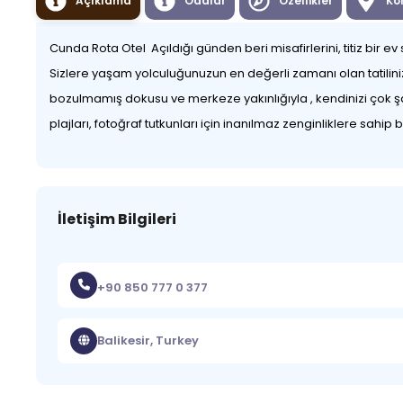
Açıklama
Odalar
Özellikler
Ko
Cunda Rota Otel Açıldığı günden beri misafirlerini, titiz bir
Sizlere yaşam yolculuğunuzun en değerli zamanı olan tatiliniz
bozulmamış dokusu ve merkeze yakınlığıyla , kendinizi çok şan
plajları, fotoğraf tutkunları için inanılmaz zenginliklere sahip b
İletişim Bilgileri
+90 850 777 0 377
Balikesir, Turkey