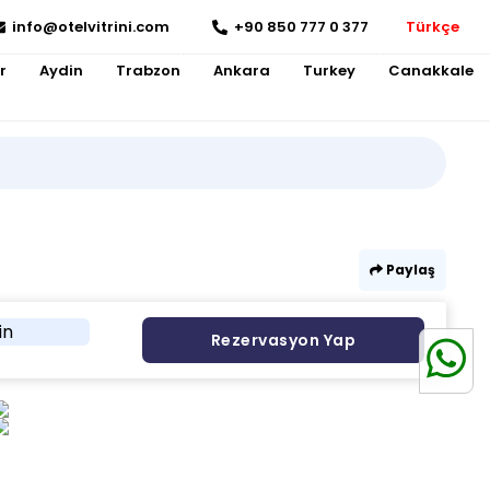
info@otelvitrini.com
+90 850 777 0 377
Türkçe
r
Aydin
Trabzon
Ankara
Turkey
Canakkale
Paylaş
in
Rezervasyon Yap