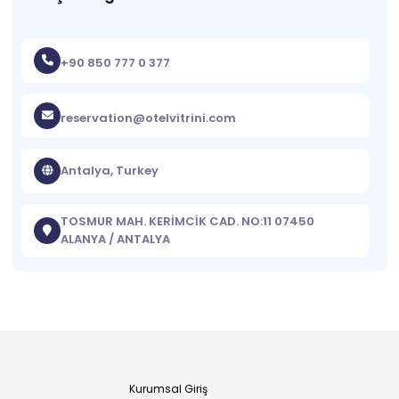
+90 850 777 0 377
reservation@otelvitrini.com
Antalya, Turkey
TOSMUR MAH. KERİMCİK CAD. NO:11 07450
ALANYA / ANTALYA
Kurumsal Giriş