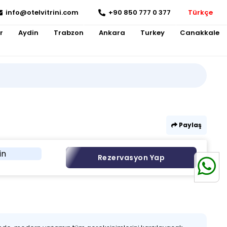
info@otelvitrini.com
+90 850 777 0 377
Türkçe
r
Aydin
Trabzon
Ankara
Turkey
Canakkale
Paylaş
in
Rezervasyon Yap