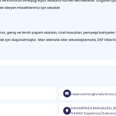
üks ve konforun birleştiği eşsiz villalarla hizmet vermektedir. Doğanı
ek isteyen misafirlerimiz için idealdir.
rımız, geniş ve ferah yaşam alanları, özel havuzları, yemyeşil bahçeleri
için düşünülmüştür. İster ailenizle ister arkadaşlarınızla, DSF Villas’t
reservation@otelvitrini
HASANPASA MAHALLESI, BA
54600 Sapanca/Sakary