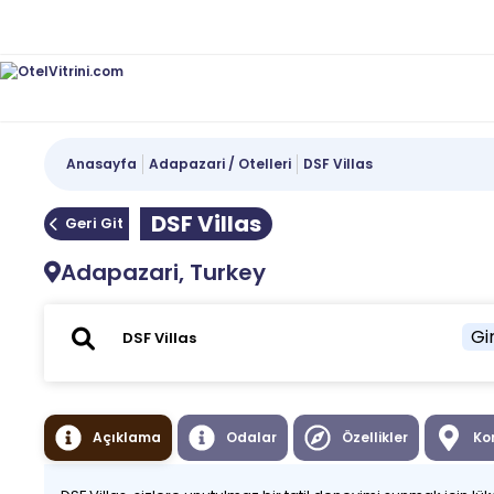
Anasayfa
Adapazari / Otelleri
DSF Villas
DSF Villas
Geri Git
Adapazari, Turkey
Gir
Açıklama
Odalar
Özellikler
Ko