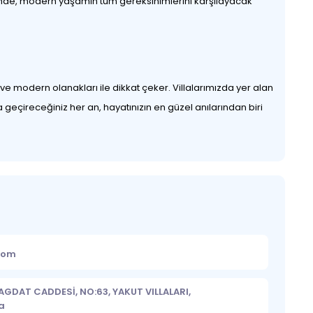
n içinde, modern yaşamın tüm gereksinimlerini karşılayacak
 ve modern olanakları ile dikkat çeker. Villalarımızda yer alan
a geçireceğiniz her an, hayatınızın en güzel anılarından biri
.com
GDAT CADDESİ, NO:63, YAKUT VILLALARI,
a