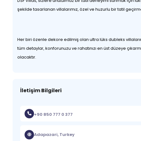
DSF Villas, sizlere unutulmaz bir tatil deneyimi sunmak için l
şekilde tasarlanan villalarımız, özel ve huzurlu bir tatil geçirm
Her biri özenle dekore edilmiş olan ultra lüks dubleks villala
tüm detaylar, konforunuzu ve rahatınızı en üst düzeye çıkarmak 
olacaktır.
İletişim Bilgileri
+90 850 777 0 377
Adapazari, Turkey