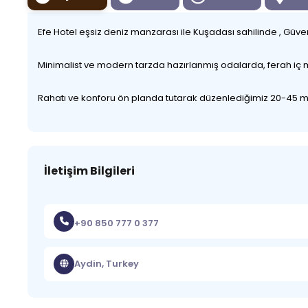
Efe Hotel eşsiz deniz manzarası ile Kuşadası sahilinde , Gü
Minimalist ve modern tarzda hazırlanmış odalarda, ferah i
Rahatı ve konforu ön planda tutarak düzenlediğimiz 20-45 metr
İletişim Bilgileri
+90 850 777 0 377
Aydin, Turkey