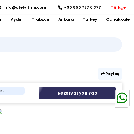
info@otelvitrini.com
+90 850 777 0 377
Türkçe
r
Aydin
Trabzon
Ankara
Turkey
Canakkale
Paylaş
in
Rezervasyon Yap