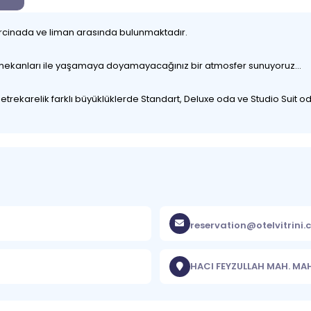
vercinada ve liman arasında bulunmaktadır.
ç mekanları ile yaşamaya doyamayacağınız bir atmosfer sunuyoruz…
ekarelik farklı büyüklüklerde Standart, Deluxe oda ve Studio Suit odal
reservation@otelvitrini
HACI FEYZULLAH MAH. MA