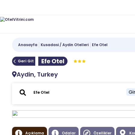
Anasayfa
Kusadasi / Aydin Otelleri
Efe Otel
Efe Otel
Geri Git
Aydin, Turkey
Gir
Açıklama
Odalar
Özellikler
Ko