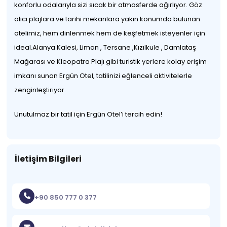
konforlu odalarıyla sizi sıcak bir atmosferde ağırlıyor. Göz
alıcı plajlara ve tarihi mekanlara yakın konumda bulunan
otelimiz, hem dinlenmek hem de keşfetmek isteyenler için
ideal.Alanya Kalesi, Liman , Tersane ,Kızılkule , Damlataş
Mağarası ve Kleopatra Plajı gibi turistik yerlere kolay erişim
imkanı sunan Ergün Otel, tatilinizi eğlenceli aktivitelerle
zenginleştiriyor.
Unutulmaz bir tatil için Ergün Otel’i tercih edin!
İletişim Bilgileri
+90 850 777 0 377