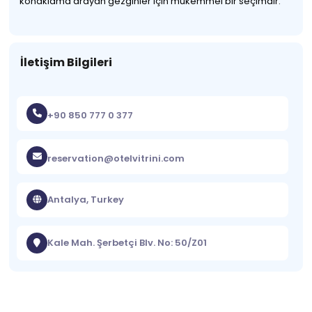
konaklama arayan gezginler için mükemmel bir seçimdir.
İletişim Bilgileri
+90 850 777 0 377
reservation@otelvitrini.com
Antalya, Turkey
Kale Mah. Şerbetçi Blv. No: 50/Z01