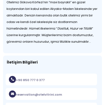
Otelimiz Gökova Körfezi’nin “mavi bayraklı” en güzel
koylarından biri kabul edilen Akyaka-Maden İskelesinde yer
almaktadır. Denizin kenarında olan butik otelimiz yirmi bir
odası ve kendi özel iskelesiyle siz dostlarımızın
hizmetindedir. Hizmet ilkelerimiz “
Dostluk, Huzur ve Titizlik
”
üzerine kurgulanmıştır. Müşterilerimiz bizim dostumuzdur,
görevimiz onların huzurudur, işimiz titizlikle sunulmaktır…
İletişim Bilgileri
+90 850 777 0 377
reservation@otelvitrini.com