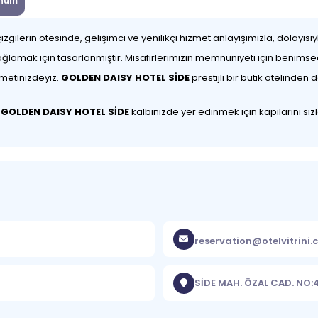
num
zgilerin ötesinde, gelişimci ve yenilikçi hizmet anlayışımızla, dolayısıy
amak için tasarlanmıştır. Misafirlerimizin memnuniyeti için benimsediğ
zmetinizdeyiz.
GOLDEN DAISY HOTEL SİDE
prestijli bir butik otelinden 
n
GOLDEN DAISY HOTEL SİDE
kalbinizde yer edinmek için kapılarını sizl
reservation@otelvitrini
SİDE MAH. ÖZAL CAD. NO