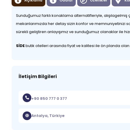
Açıklama
Odalar
Özellikler
Ko
Sunduğumuz farklı konaklama alternatifleriyle, alışılagelmiş çi
mekanlarımızda her detay sizin konfor ve memnuniyetinizi sağl
sürekli geliştiren anlayışımız ve sunduğumuz olanaklar ile hi
SİDE
butik otelleri arasında fiyat ve kalitesi ile ön planda ola
İletişim Bilgileri
+90 850 777 0 377
Antalya, Türkiye