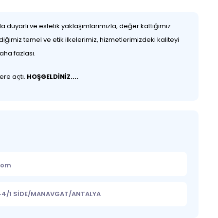
la duyarlı ve estetik yaklaşımlarımızla, değer kattığımız
imiz temel ve etik ilkelerimiz, hizmetlerimizdeki kaliteyi
daha fazlası.
ere açtı.
HOŞGELDİNİZ....
.com
:44/1 SİDE/MANAVGAT/ANTALYA