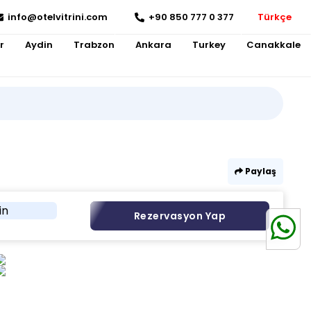
info@otelvitrini.com
+90 850 777 0 377
Türkçe
r
Aydin
Trabzon
Ankara
Turkey
Canakkale
Paylaş
in
Rezervasyon Yap