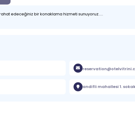
hat edeceğiniz bir konaklama hizmeti sunuyoruz.....
reservation@otelvitrini
andifli mahallesi 1. soka