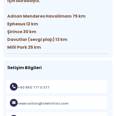
için buradayız.
Adnan Menderes Havalimanı 75 km
Ephesus 12 km
Şirince 30 km
Davutlar (sevgi plajı) 13 km
Milli Park 25 km
İletişim Bilgileri
+90 850 777 0 377
reservation@otelvitrini.com