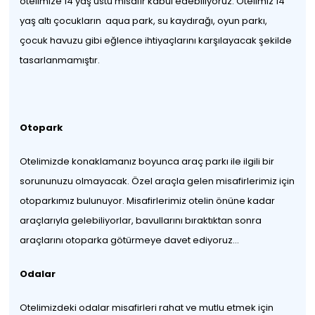
otelimize 14 yaş üstü misafir kabul edebiliyoruz. Otelimiz 14
yaş altı çocukların aqua park, su kaydırağı, oyun parkı,
çocuk havuzu gibi eğlence ihtiyaçlarını karşılayacak şekilde
tasarlanmamıştır.
Otopark
Otelimizde konaklamanız boyunca araç parkı ile ilgili bir
sorununuzu olmayacak. Özel araçla gelen misafirlerimiz için
otoparkımız bulunuyor. Misafirlerimiz otelin önüne kadar
araçlarıyla gelebiliyorlar, bavullarını bıraktıktan sonra
araçlarını otoparka götürmeye davet ediyoruz…
Odalar
Otelimizdeki odalar misafirleri rahat ve mutlu etmek için