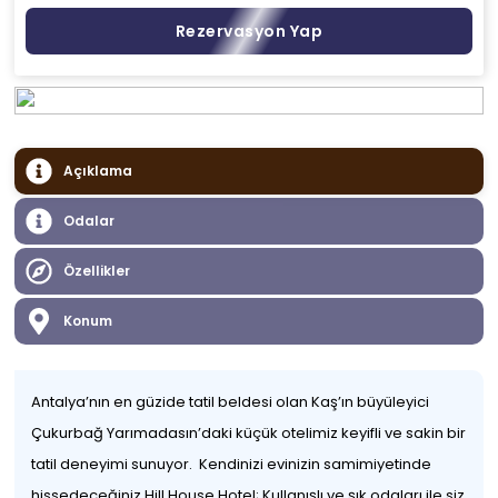
Rezervasyon Yap
Açıklama
Odalar
Özellikler
Konum
Antalya’nın en güzide tatil beldesi olan Kaş’ın büyüleyici
Çukurbağ Yarımadasın’daki küçük otelimiz keyifli ve sakin bir
tatil deneyimi sunuyor. Kendinizi evinizin samimiyetinde
hissedeceğiniz Hill House Hotel; Kullanışlı ve şık odaları ile siz