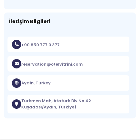
İletişim Bilgileri
+90 850 777 0 377
reservation@otelvitrini.com
Aydin, Turkey
Türkmen Mah, Atatürk Blv No 42
Kuşadası/Aydın, Türkiye)