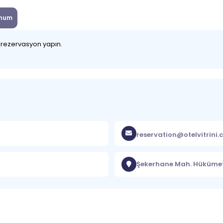
num
z rezervasyon yapın.
reservation@otelvitrini
Şekerhane Mah. Hükümet