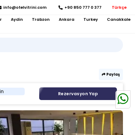
info@otelvitrini.com
+90 850 777 0 377
Türkçe
r
Aydin
Trabzon
Ankara
Turkey
Canakkale
Paylaş
in
Rezervasyon Yap