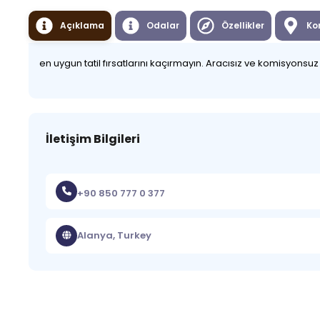
Açıklama
Odalar
Özellikler
Ko
en uygun tatil fırsatlarını kaçırmayın. Aracısız ve komisyonsu
İletişim Bilgileri
+90 850 777 0 377
Alanya, Turkey