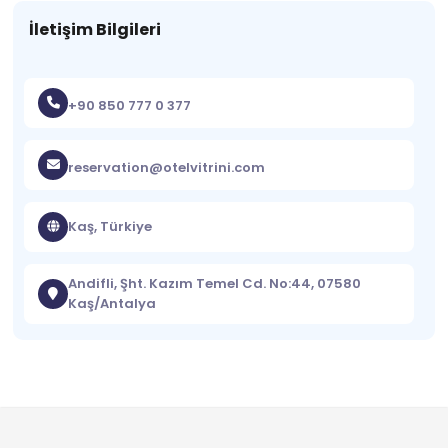
İletişim Bilgileri
+90 850 777 0 377
reservation@otelvitrini.com
Kaş, Türkiye
Andifli, Şht. Kazım Temel Cd. No:44, 07580
Kaş/Antalya