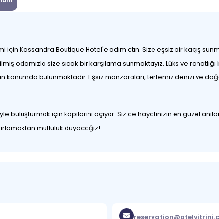
num
imi için Kassandra Boutique Hotel'e adım atın. Size eşsiz bir kaçış su
ilmiş odamızla size sıcak bir karşılama sunmaktayız. Lüks ve rahatlığı 
kın konumda bulunmaktadır. Eşsiz manzaraları, tertemiz denizi ve doğa
iyle buluşturmak için kapılarını açıyor. Siz de hayatınızın en güzel a
i ağırlamaktan mutluluk duyacağız!
reservation@otelvitrini