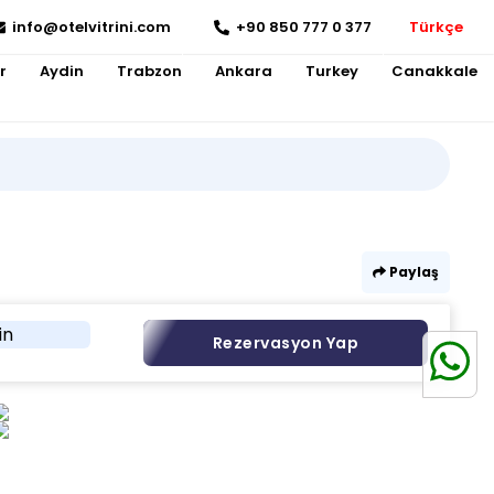
info@otelvitrini.com
+90 850 777 0 377
Türkçe
r
Aydin
Trabzon
Ankara
Turkey
Canakkale
Paylaş
in
Rezervasyon Yap