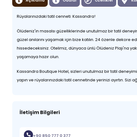
Açıklama
Odalar
Özellikler
Ko
Rüyalarınızdaki tatil cenneti: Kassandra!
Ölüdeniz'in masalsı güzelliklerinde unutulmaz bir tatil deney
güzel anılarını yaşamak için bize katılın. 24 özenle dekore ed
hissedeceksiniz. Otelimiz, dünyaca ünlü Ölüdeniz Plajı'na ya
yaşamaya hazır olun.
Kassandra Boutique Hotel, sizleri unutulmaz bir tatil deneyim
yapın ve rüyalarınızdaki tatil cennetinde yerinizi ayırtın. Siz
İletişim Bilgileri
+90 850 777 0 377