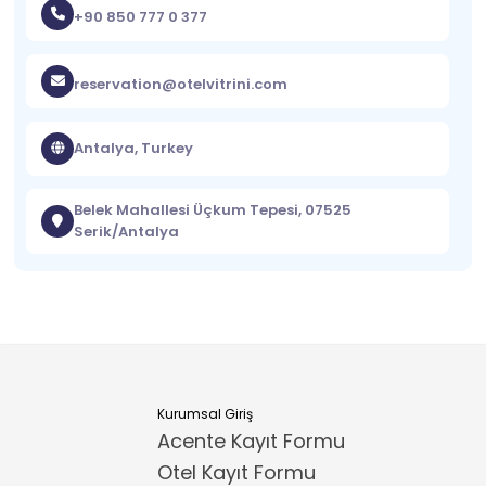
+90 850 777 0 377
reservation@otelvitrini.com
Antalya, Turkey
Belek Mahallesi Üçkum Tepesi, 07525
Serik/Antalya
Kurumsal Giriş
Acente Kayıt Formu
Otel Kayıt Formu