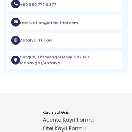
+90 850 777 0 377
reservation@otelvitrini.com
Antalya, Turkey
Sorgun, Titreyengöl Mevkii, 07330
Manavgat/Antalya
Kurumsal Giriş
Acente Kayıt Formu
Otel Kayıt Formu