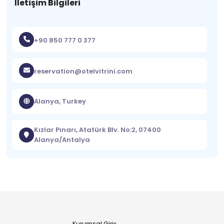
İletişim Bilgileri
+90 850 777 0 377
reservation@otelvitrini.com
Alanya, Turkey
Kızlar Pınarı, Atatürk Blv. No:2, 07400
Alanya/Antalya
Kurumsal Giriş