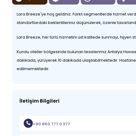
Lara Breeze'ye hoş geldiniz. Farklı segmentlerde hizmet verd
standartlardaki beklentileriniz düşünülerek, özenle tasarland
Lara Breeze, her türlü hizmetini üst kalitede sunmayı, hijye
Kundu oteller bölgesinde bulunan tesislerimiz Antalya Havaala
dakikada, yürüyerek 10 dakikada ulaşılabilmektedir. Hastane 
edilmemektedir.
İletişim Bilgileri
+90 850 777 0 377