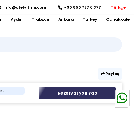
info@otelvitrini.com
+90 850 777 0 377
Türkçe
r
Aydin
Trabzon
Ankara
Turkey
Canakkale
Paylaş
in
Rezervasyon Yap