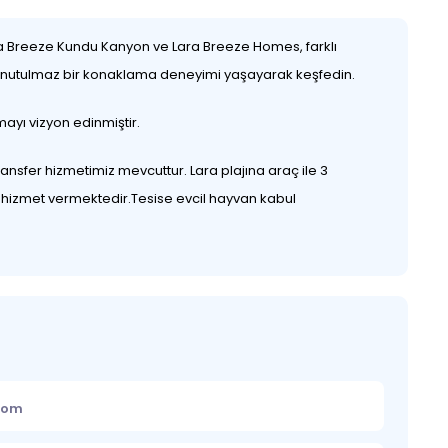
Lara Breeze Kundu Kanyon ve Lara Breeze Homes, farklı
 ve unutulmaz bir konaklama deneyimi yaşayarak keşfedin.
ayı vizyon edinmiştir.
ansfer hizmetimiz mevcuttur. Lara plajına araç ile 3
4 hizmet vermektedir.Tesise evcil hayvan kabul
.com