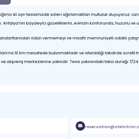
iğimiz iki ayrı tesisimizde sizleri ağırlamaktan mutluluk duyuyoruz. 
ı. Antalya’nın büyüleyici güzelliklerini, evinizin konforunda, huzurlu
n standartlarından ödün vermemeyi ve misafir memnuniyeti odaklı çalışm
nı’na 10 km mesafede bulunmaktadır ve istenildiği takdirde ücretli tr
ve alışveriş merkezlerine yakındır. Tesis yakınındaki taksi durağı 7/2
reservation@otelvitrini