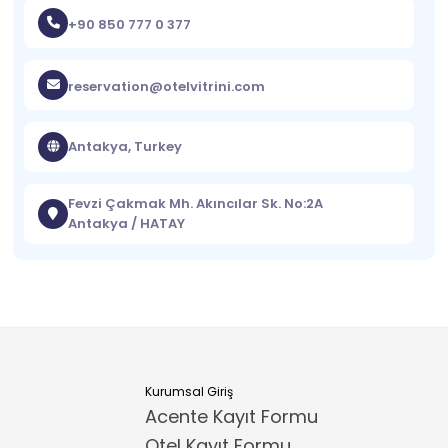
+90 850 777 0 377
reservation@otelvitrini.com
Antakya, Turkey
Fevzi Çakmak Mh. Akıncılar Sk. No:2A
Antakya / HATAY
Kurumsal Giriş
Acente Kayıt Formu
Otel Kayıt Formu