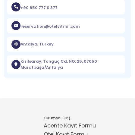
+90 850 777 0 377
reservation@otelvitrini.com
Antalya, Turkey
Kızılsaray, Tonguç Cd. NO: 25, 07050
Muratpaşa/Antalya
Kurumsal Giriş
Acente Kayıt Formu
Otel Kayıt Formu