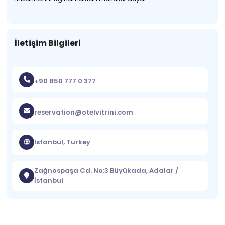
İletişim Bilgileri
+90 850 777 0 377
reservation@otelvitrini.com
Istanbul, Turkey
Zağnospaşa Cd. No:3 Büyükada, Adalar /
İstanbul