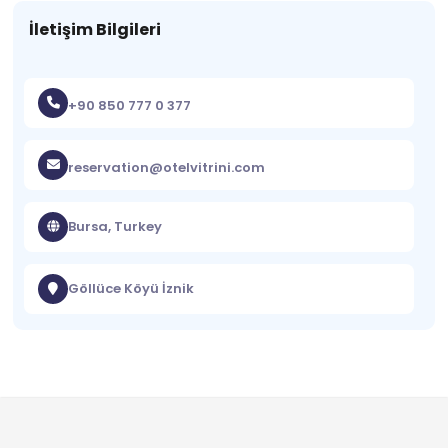
İletişim Bilgileri
+90 850 777 0 377
reservation@otelvitrini.com
Bursa, Turkey
Göllüce Köyü İznik