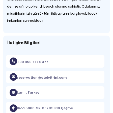
denize sıfır olup kendi beach alanına sahiptir. Odalarımız
misafirlerimizin günlük tüm ihtiyaçlarını karşılayabilecek
imkanları sunmaktadır.
İletişim Bilgileri
+90 850 777 0 377
reservation@otelvitrini.com
Izmir, Turkey
Ilica 5066. Sk. D:12 35930 Çeşme