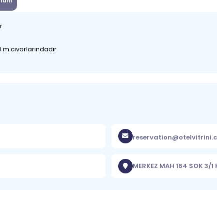
num
ır
 m cıvarlarındadır
reservation@otelvitrini
MERKEZ MAH 164 SOK 3/1