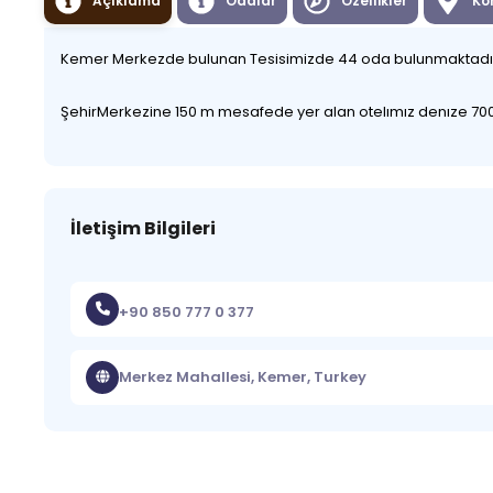
Açıklama
Odalar
Özellikler
Ko
Kemer Merkezde bulunan Tesisimizde 44 oda bulunmaktad
ŞehirMerkezine 150 m mesafede yer alan otelımız denıze 700
İletişim Bilgileri
+90 850 777 0 377
Merkez Mahallesi, Kemer, Turkey