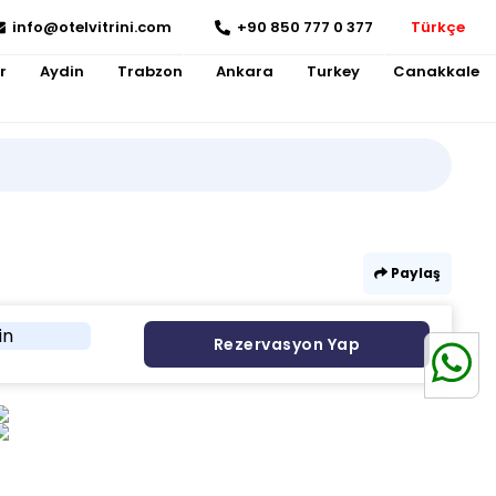
info@otelvitrini.com
+90 850 777 0 377
Türkçe
r
Aydin
Trabzon
Ankara
Turkey
Canakkale
Paylaş
in
Rezervasyon Yap