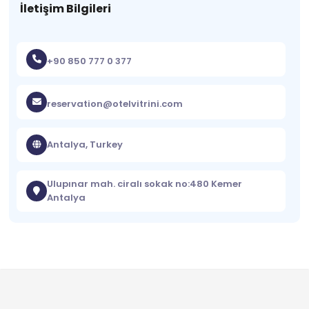
İletişim Bilgileri
+90 850 777 0 377
reservation@otelvitrini.com
Antalya, Turkey
Ulupınar mah. ciralı sokak no:480 Kemer
Antalya