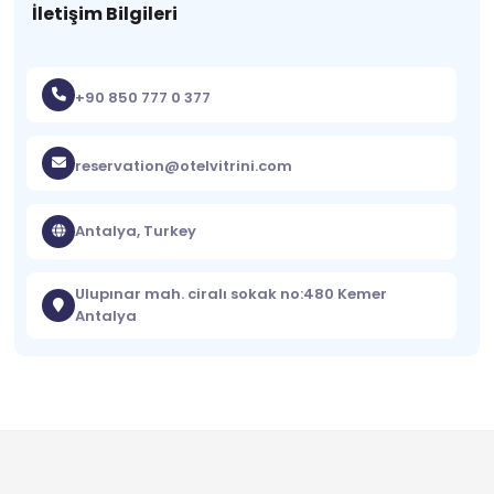
İletişim Bilgileri
+90 850 777 0 377
reservation@otelvitrini.com
Antalya, Turkey
Ulupınar mah. ciralı sokak no:480 Kemer
Antalya