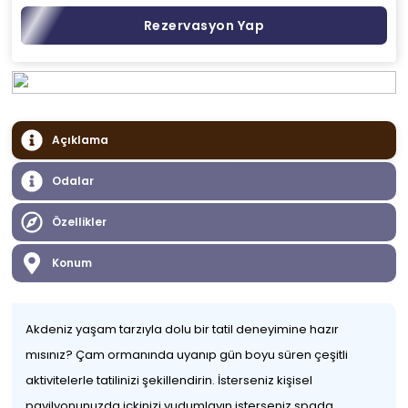
Rezervasyon Yap
Açıklama
Odalar
Özellikler
Konum
Akdeniz yaşam tarzıyla dolu bir tatil deneyimine hazır
mısınız? Çam ormanında uyanıp gün boyu süren çeşitli
aktivitelerle tatilinizi şekillendirin. İsterseniz kişisel
pavilyonunuzda içkinizi yudumlayın isterseniz spada