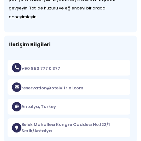
gevşeyin. Tatilde huzuru ve eğlenceyi bir arada
deneyimleyin.
İletişim Bilgileri
+90 850 777 0 377
reservation@otelvitrini.com
Antalya, Turkey
Belek Mahallesi Kongre Caddesi No:122/1
Serik/Antalya