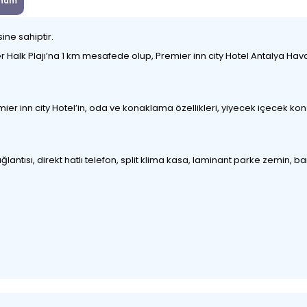
num
ine sahiptir.
r Halk Plajı’na 1 km mesafede olup, Premier inn city Hotel Antalya Hav
r inn city Hotel’in, oda ve konaklama özellikleri, yiyecek içecek konsep
bağlantısı, direkt hatlı telefon, split klima kasa, laminant parke zemi