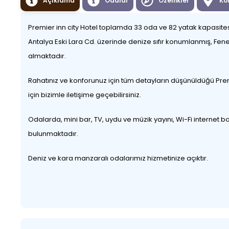
Açıklama
Odalar
Özellikler
Ko
Premier inn city Hotel toplamda 33 oda ve 82 yatak kapasites
Antalya Eski Lara Cd. üzerinde denize sıfır konumlanmış, Fene
almaktadır.
Rahatınız ve konforunuz için tüm detayların düşünüldüğü Premie
için bizimle iletişime geçebilirsiniz.
Odalarda, mini bar, TV, uydu ve müzik yayını, Wi-Fi internet 
bulunmaktadır.
Deniz ve kara manzaralı odalarımız hizmetinize açıktır.