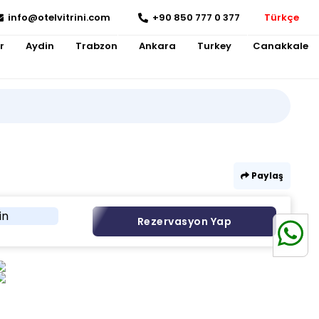
info@otelvitrini.com
+90 850 777 0 377
Türkçe
r
Aydin
Trabzon
Ankara
Turkey
Canakkale
Paylaş
in
Rezervasyon Yap