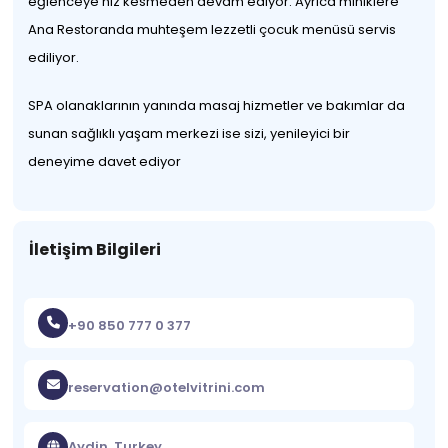
eğlenceye hız kesmeden devam ediyor. Ayrıca miniklere
Ana Restoranda muhteşem lezzetli çocuk menüsü servis
ediliyor.
SPA olanaklarının yanında masaj hizmetler ve bakımlar da
sunan sağlıklı yaşam merkezi ise sizi, yenileyici bir
deneyime davet ediyor
İletişim Bilgileri
+90 850 777 0 377
reservation@otelvitrini.com
Aydin, Turkey