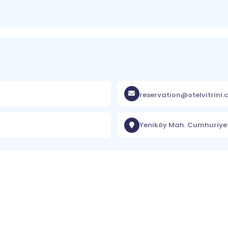
reservation@otelvitrini
Yeniköy Mah. Cumhuriyet