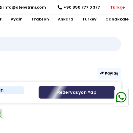
info@otelvitrini.com
+90 850 777 0 377
Türkçe
r
Aydin
Trabzon
Ankara
Turkey
Canakkale
Paylaş
in
Rezervasyon Yap