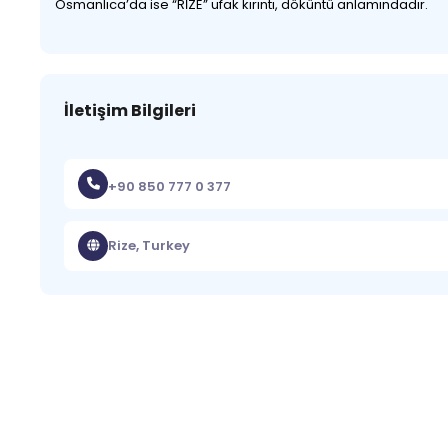
Osmanlıca’da ise “RİZE” ufak kırıntı, döküntü anlamındadır.
İletişim Bilgileri
+90 850 777 0 377
Rize, Turkey