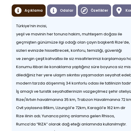
Açıklama
Odalar
Özellikler
Ko
Türkiye’nin incisi,
yeşil ve mavinin her tonuna hakim, muhteşem doğası ile
geçmişten günümüze ilgi odağı olan çayın başkenti Rize’de,
sizleri evinizde hissettirecek, konforu, temizliği, güvenliği
ve zengin çeşit kahvaltısı ile siz misafirlerimizi karşılamaya ha
Konumu itibari ile konaklama yaptığınız süre boyunca siz misa
dilediğiniz her yere ulaşım sıkıntısı yaşamadan seyahat edebi
modern tarzda döşenmiş 34 konforlu odası ile tatilinizin tadını 
İş amaçlı ve turistik seyahatlerinizin vazgeçilmez şehir oteliyi
Rize/Artvin havalimanına 35 km, Trabzon Havalimanına 72 km
Ovit yaylasına 86km, Uzungöl’e 72km, Karagöl’e 162 km dir
Rize ilinin adı; Yunanca pirinç anlamına gelen Rhisos,
Rumca’da “RIZA” olarak dağ eteği anlamında kullanılmıştır.