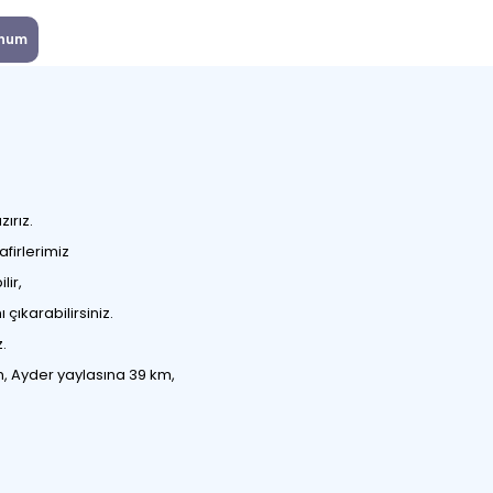
num
zırız.
firlerimiz
lir,
çıkarabilirsiniz.
z.
, Ayder yaylasına 39 km,